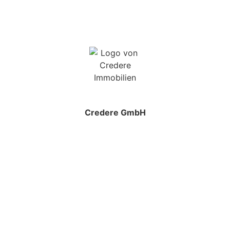
Credere GmbH
Balver Straße 92
58706 Menden
info@credere.de
+49 (0) 2373 981 971 – 0
Folgen Sie uns!